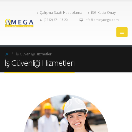
Çalışma Saati Hesaplama
İSG Katip Onay
(0212) 671 13 20
info@omegaosgb.com
Ev
İş Güvenliği Hizmetleri
İş Güvenliği Hizmetleri