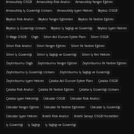
Arnavutköy OSGB
Arnavutköy Risk Analizi
Arnavutköy Yangın Eğitimi
Arnavutköy İş Güvenliği Uzmanı
Arnavutköy İşyeri Hekimi
Beykoz OSGB
Beykoz Risk Analizi
Beykoz Yangın Eğitimleri
Beykoz İlk Yardım Eğitimi
Beykoz İş Güvenliği Uzmanı
Beykoz İş Sağlığı ve Güvenliği
Beykoz İşyeri Hekimi
O Mega OSGB
Osgb
Silivri Acil Durum Eylem Planı
Silivri OSGB
Silivri Risk Analizi
Silivri Yangın Eğitimi
Silivri İlk Yardım Eğitimi
Silivri İş Güvenliği
Silivri İş Sağlığı ve Güvenliği
Silivri İş Yeri Hekimi
Zeytinburnu Osgb
Zeytinburnu Yangın Eğitimi
Zeytinburnu İlk Yardım Eğitimi
Zeytinburnu İş Güvenliği Uzmanı
Zeytinburnu İş Sağlığı ve Güvenliği
Zeytinburnu İşyeri Hekimi
Çatalca Acil Durum Eylem Planı
Çatalca OSGB
Çatalca Risk Analizi
Çatalca İlk Yardım Eğitimi
Çatalca İş Güvenliği Uzmanı
Çatalca İşyeri Hekimliği
Üsküdar OSGB
Üsküdar Risk Analizi
Üsküdar Yangın Eğitimi
Üsküdar İlk Yardım Eğitimleri
Üsküdar İş Güvenliği
Üsküdar İşyeri Hekimi
İkitelli Risk Analizi
İkitelli Sanayi OSGB Hizmetleri
İş Güvenliği
İş Sağlığı
İş Sağlığı ve Güvenliği