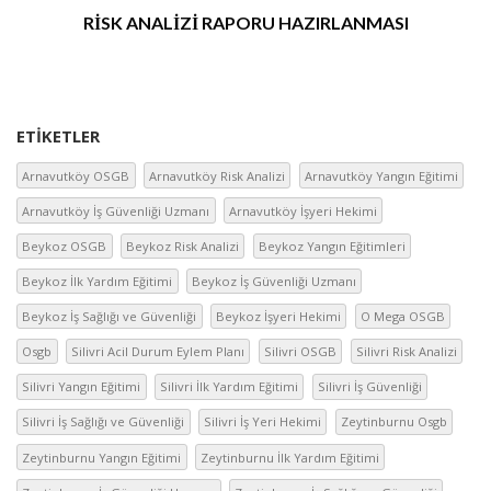
RİSK ANALİZİ RAPORU HAZIRLANMASI
ETIKETLER
Arnavutköy OSGB
Arnavutköy Risk Analizi
Arnavutköy Yangın Eğitimi
Arnavutköy İş Güvenliği Uzmanı
Arnavutköy İşyeri Hekimi
Beykoz OSGB
Beykoz Risk Analizi
Beykoz Yangın Eğitimleri
Beykoz İlk Yardım Eğitimi
Beykoz İş Güvenliği Uzmanı
Beykoz İş Sağlığı ve Güvenliği
Beykoz İşyeri Hekimi
O Mega OSGB
Osgb
Silivri Acil Durum Eylem Planı
Silivri OSGB
Silivri Risk Analizi
Silivri Yangın Eğitimi
Silivri İlk Yardım Eğitimi
Silivri İş Güvenliği
Silivri İş Sağlığı ve Güvenliği
Silivri İş Yeri Hekimi
Zeytinburnu Osgb
Zeytinburnu Yangın Eğitimi
Zeytinburnu İlk Yardım Eğitimi