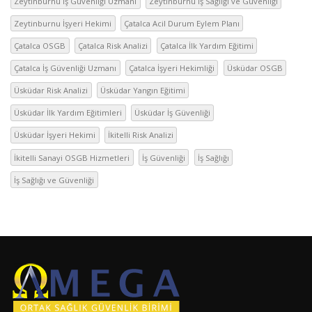
Zeytinburnu İş Güvenliği Uzmanı
Zeytinburnu İş Sağlığı ve Güvenliği
Zeytinburnu İşyeri Hekimi
Çatalca Acil Durum Eylem Planı
Çatalca OSGB
Çatalca Risk Analizi
Çatalca İlk Yardım Eğitimi
Çatalca İş Güvenliği Uzmanı
Çatalca İşyeri Hekimliği
Üsküdar OSGB
Üsküdar Risk Analizi
Üsküdar Yangın Eğitimi
Üsküdar İlk Yardım Eğitimleri
Üsküdar İş Güvenliği
Üsküdar İşyeri Hekimi
İkitelli Risk Analizi
İkitelli Sanayi OSGB Hizmetleri
İş Güvenliği
İş Sağlığı
İş Sağlığı ve Güvenliği