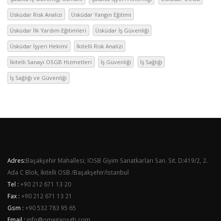
Üsküdar Risk Analizi
Üsküdar Yangın Eğitimi
Üsküdar İlk Yardım Eğitimleri
Üsküdar İş Güvenliği
Üsküdar İşyeri Hekimi
İkitelli Risk Analizi
İkitelli Sanayi OSGB Hizmetleri
İş Güvenliği
İş Sağlığı
İş Sağlığı ve Güvenliği
Adres:
Başakşehir Mahallesi, İOSB Giyim Sanatkarları San. Sit. D:419/2, 2.
Ada C Blok, İkitelli OSB /Başakşehir/İstanbul
Tel :
+90 212 671 13 20
Fax :
+90 212 671 13 21
Gsm :
+90 532 783 95 65
Email :
info@omegaosgb.com