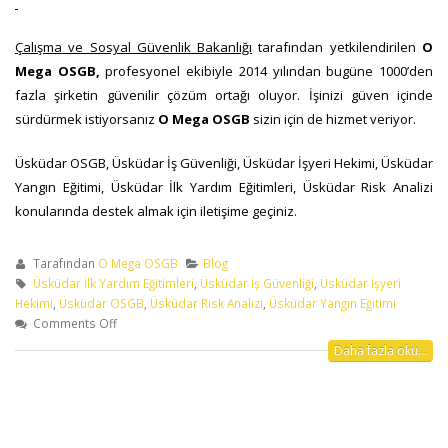
Çalışma ve Sosyal Güvenlik Bakanlığı
tarafından yetkilendirilen
O
Mega OSGB,
profesyonel ekibiyle 2014 yılından bugüne 1000’den
fazla şirketin güvenilir çözüm ortağı oluyor. İşinizi güven içinde
sürdürmek istiyorsanız
O Mega OSGB
sizin için de hizmet veriyor.
Üsküdar
OSGB, Üsküdar İş Güvenliği, Üsküdar İşyeri Hekimi, Üsküdar
Yangın Eğitimi, Üsküdar İlk Yardım Eğitimleri, Üsküdar Risk Analizi
konularında destek almak için iletişime geçiniz.
Tarafından
O Mega OSGB
Blog
Üsküdar İlk Yardım Eğitimleri
,
Üsküdar İş Güvenliği
,
Üsküdar İşyeri
Hekimi
,
Üsküdar OSGB
,
Üsküdar Risk Analizi
,
Üsküdar Yangın Eğitimi
Comments Off
Daha fazla oku...