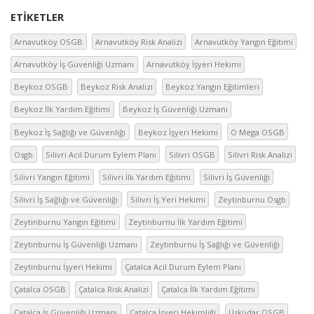
ETIKETLER
Arnavutköy OSGB
Arnavutköy Risk Analizi
Arnavutköy Yangın Eğitimi
Arnavutköy İş Güvenliği Uzmanı
Arnavutköy İşyeri Hekimi
Beykoz OSGB
Beykoz Risk Analizi
Beykoz Yangın Eğitimleri
Beykoz İlk Yardım Eğitimi
Beykoz İş Güvenliği Uzmanı
Beykoz İş Sağlığı ve Güvenliği
Beykoz İşyeri Hekimi
O Mega OSGB
Osgb
Silivri Acil Durum Eylem Planı
Silivri OSGB
Silivri Risk Analizi
Silivri Yangın Eğitimi
Silivri İlk Yardım Eğitimi
Silivri İş Güvenliği
Silivri İş Sağlığı ve Güvenliği
Silivri İş Yeri Hekimi
Zeytinburnu Osgb
Zeytinburnu Yangın Eğitimi
Zeytinburnu İlk Yardım Eğitimi
Zeytinburnu İş Güvenliği Uzmanı
Zeytinburnu İş Sağlığı ve Güvenliği
Zeytinburnu İşyeri Hekimi
Çatalca Acil Durum Eylem Planı
Çatalca OSGB
Çatalca Risk Analizi
Çatalca İlk Yardım Eğitimi
Çatalca İş Güvenliği Uzmanı
Çatalca İşyeri Hekimliği
Üsküdar OSGB