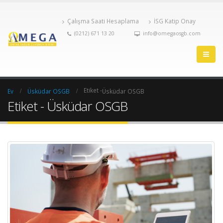
Çalışma Saati Hesaplama
İSG Katip Onay
(0212) 671 13 20
info@omegaosgb.com
Etiket -
Ev
Üsküdar OSGB
Üsküdar OSGB
Etiket - Üsküdar OSGB