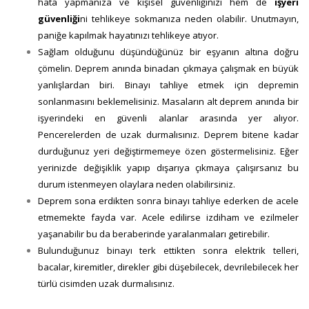
hata yapmanıza ve kişisel güvenliğinizi hem de
işyeri
güvenliği
ni tehlikeye sokmanıza neden olabilir. Unutmayın,
paniğe kapılmak hayatınızı tehlikeye atıyor.
Sağlam olduğunu düşündüğünüz bir eşyanın altına doğru
çömelin. Deprem anında binadan çıkmaya çalışmak en büyük
yanlışlardan biri. Binayı tahliye etmek için depremin
sonlanmasını beklemelisiniz. Masaların alt deprem anında bir
işyerindeki en güvenli alanlar arasında yer alıyor.
Pencerelerden de uzak durmalısınız. Deprem bitene kadar
durduğunuz yeri değiştirmemeye özen göstermelisiniz. Eğer
yerinizde değişiklik yapıp dışarıya çıkmaya çalışırsanız bu
durum istenmeyen olaylara neden olabilirsiniz.
Deprem sona erdikten sonra binayı tahliye ederken de acele
etmemekte fayda var. Acele edilirse izdiham ve ezilmeler
yaşanabilir bu da beraberinde yaralanmaları getirebilir.
Bulunduğunuz binayı terk ettikten sonra elektrik telleri,
bacalar, kiremitler, direkler gibi düşebilecek, devrilebilecek her
türlü cisimden uzak durmalısınız.